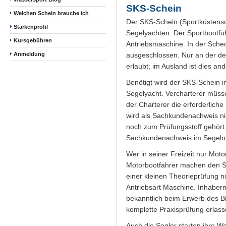
SKS-Schein
Welchen Schein brauche ich
Der SKS-Schein (Sportküstenschi
Stärkenprofil
Segelyachten. Der Sportbootfüh
Kursgebühren
Antriebsmaschine. In der Scheck
Anmeldung
ausgeschlossen. Nur an der de
erlaubt; im Ausland ist dies and
Benötigt wird der SKS-Schein i
Segelyacht. Vercharterer müss
der Charterer die erforderlich
wird als Sachkundenachweis ni
noch zum Prüfungsstoff gehört
Sachkundenachweis im Segeln,
Wer in seiner Freizeit nur Mot
Motorbootfahrer machen den S
einer kleinen Theorieprüfung n
Antriebsart Maschine. Inhabern
bekanntlich beim Erwerb des Bi
komplette Praxisprüfung erlass
Auch die Segler starten ihre 