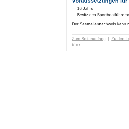
Voraussetzungen für 
— 16 Jahre
— Besitz des Sportbootführers
Der Seemeilennachweis kann m
Zum Seitenanfang
|
Zu den L
Kur
s